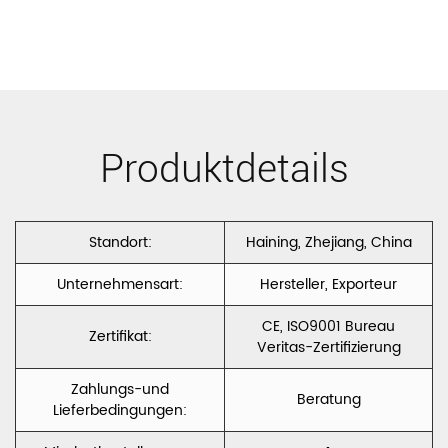
Sofapolsterung
Bronzierender
Polyester
Samt
Samt Laminat
Foliendrucksamt
Produktdetails
mit
CX004
Tc/Vlies/schwarzer
Strickunterseite
Standort:
Haining, Zhejiang, China
Farbic DALLAS
Unternehmensart:
Hersteller, Exporteur
F
CE, ISO9001 Bureau
Zertifikat:
Veritas-Zertifizierung
Zahlungs-und
Beratung
Lieferbedingungen: