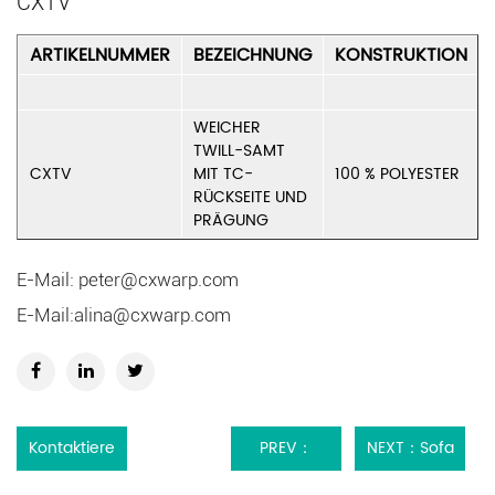
CXTV
ARTIKELNUMMER
BEZEICHNUNG
KONSTRUKTION
WEICHER
TWILL-SAMT
CXTV
MIT TC-
100 % POLYESTER
RÜCKSEITE UND
PRÄGUNG
E-Mail:
peter@cxwarp.com
E-Mail:
alina@cxwarp.com
Kontaktiere
PREV：
NEXT：Sofa
uns
Drucken
Polyestergewebe