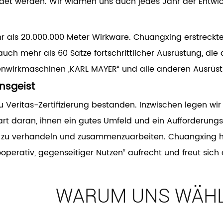
et werden. Wir widmen uns auch jedes Jahr der Entwick
hr als 20.000.000 Meter Wirkware. Chuangxing erstreckte
ch mehr als 60 Sätze fortschrittlicher Ausrüstung, die 
nwirkmaschinen „KARL MAYER“ und alle anderen Ausrüst
nsgeist
u Veritas-Zertifizierung bestanden. Inzwischen legen wi
hart daran, ihnen ein gutes Umfeld und ein Aufforderun
zu verhandeln und zusammenzuarbeiten. Chuangxing hält
 kooperativ, gegenseitiger Nutzen“ aufrecht und freut si
WARUM UNS WÄH