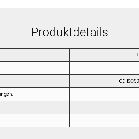
Produktdetails
H
CE, ISO90
ungen:
: