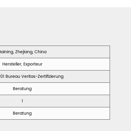
Polyester
Samt Holland
Samt
Französischer
aining, Zhejiang, China
Samt CC002
Hersteller, Exporteur
01 Bureau Veritas-Zertifizierung
Beratung
1
Beratung