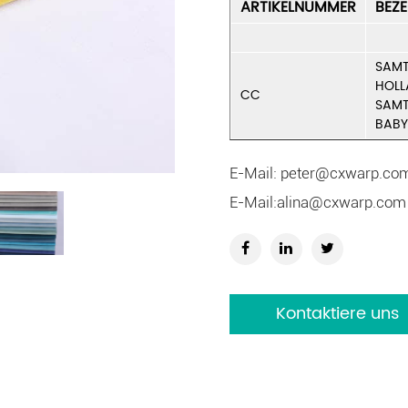
ARTIKELNUMMER
BEZ
SAMT
HOL
CC
SAMT
BABY
E-Mail:
peter@cxwarp.co
E-Mail:
alina@cxwarp.com
Kontaktiere uns