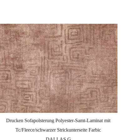
Drucken Sofapolsterung Polyester-Samt-Laminat mit
Dr
Tc/Fleece/schwarzer Strickunterseite Farbic
Tc
DALLAS G