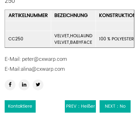
250
ARTIKELNUMMER
BEZEICHNUNG
KONSTRUKTION
VELVET,HOLLAUND
CC250
100 % POLYESTER
VELVET,BABYFACE
E-Mail:
peter@cxwarp.com
E-Mail:
alina@cxwarp.com
Kontaktiere
PREV：Heißer
NEXT：No
uns
Verkauf Billig
next article
Plüschtier