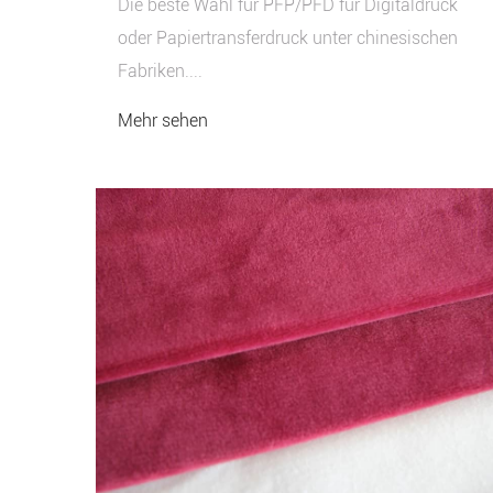
Die beste Wahl für PFP/PFD für Digitaldruck
oder Papiertransferdruck unter chinesischen
Fabriken....
Mehr sehen