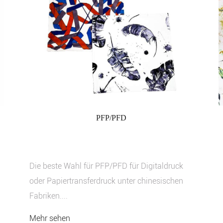
PFP/PFD
Die beste Wahl für PFP/PFD für Digitaldruck
oder Papiertransferdruck unter chinesischen
Fabriken....
Mehr sehen