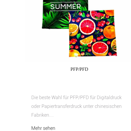
PFP/PFD
Die beste Wahl für PFP/PFD für Digitaldruck
oder Papiertransferdruck unter chinesischen
Fabriken....
Mehr sehen