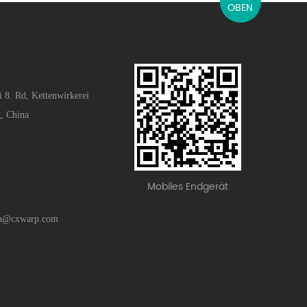
OBEN
i 8. Rd, Kettenwirkerei
g, China
Mobiles Endgerät
na@cxwarp.com