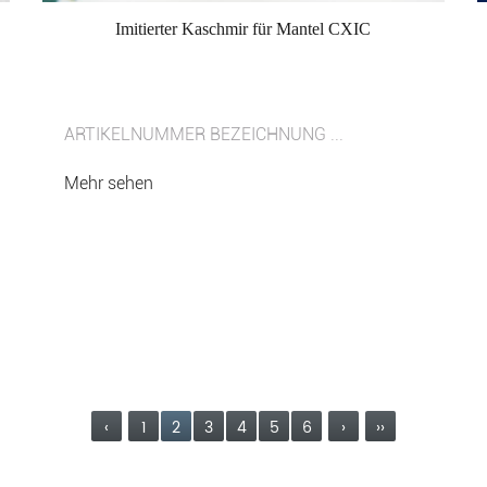
Imitierter Kaschmir für Mantel CXIC
ARTIKELNUMMER BEZEICHNUNG ...
Mehr sehen
‹
1
2
3
4
5
6
›
››