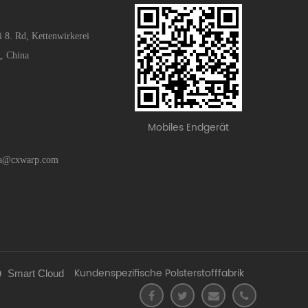
i 8. Rd, Kettenwirkerei
g, China
Mobiles Endgerät
na@cxwarp.com
Kundenspezifische Polsterstofffabrik