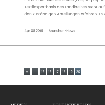
Provinz die Liste der ersten „Zhejiang Exp
Textilexportbasis des Landkreises steht auf
den zuständigen Abteilungen erfahren. Es v
Apr 08,2019
Branchen-News
‹‹
‹
15
16
17
18
19
20