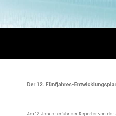
Der 12. Fünfjahres-Entwicklungsplan
Textilindustrie
Am 12. Januar erfuhr der Reporter von der 