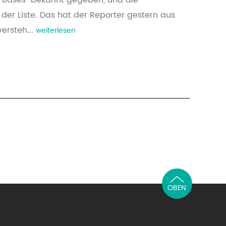
ort Bases“ bekannt gegeben, und die
 der Liste. Das hat der Reporter gestern aus
ersteh...
weiterlesen
OBEN