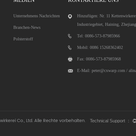
MEDIEN
KONTAKTIERE UNS
Unternehmens Nachrichten
Hinzufügen: Nr. 11 Kettenwirkere
Industriegebiet, Haining, Zhejian
Branchen-News
Tel: 0086-573-87985966
Polsterstoff
Mobil: 0086 15268362402
Fax: 0086-573-87985968
E-Mail:
peter@cxwarp.com
/
ali
rkerei Co., Ltd.
Alle Rechte vorbehalten.